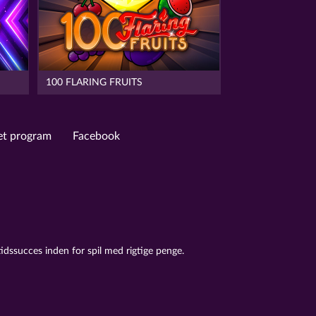
100 FLARING FRUITS
tet program
Facebook
idssucces inden for spil med rigtige penge.