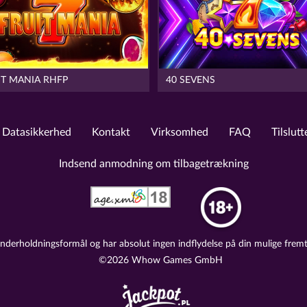
IT MANIA RHFP
40 SEVENS
Datasikkerhed
Kontakt
Virksomhed
FAQ
Tilslut
Indsend anmodning om tilbagetrækning
nderholdningsformål og har absolut ingen indflydelse på din mulige fremt
©2026 Whow Games GmbH