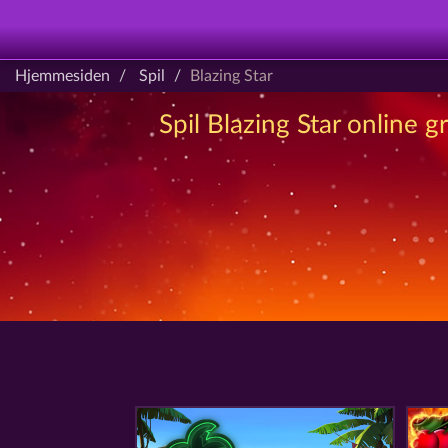
Hjemmesiden
Spil
Blazing Star
Spil Blazing Star online 