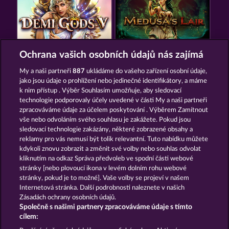
DEMI GODS V
MEDUSA'S LAIR
Ochrana vašich osobních údajů nás zajímá
My a naši partneři
887
ukládáme do vašeho zařízení osobní údaje,
jako jsou údaje o prohlížení nebo jedinečné identifikátory, a máme
k nim přístup . Výběr Souhlasím umožňuje, aby sledovací
technologie podporovaly účely uvedené v části My a naši partneři
zpracováváme údaje za účelem poskytování . Výběrem Zamítnout
vše nebo odvoláním svého souhlasu je zakážete. Pokud jsou
POSEIDON'S RISING
GATES OF ISHTAR
sledovací technologie zakázány, některé zobrazené obsahy a
reklamy pro vás nemusí být tolik relevantní. Tuto nabídku můžete
kdykoli znovu zobrazit a změnit své volby nebo souhlas odvolat
kliknutím na odkaz Správa předvoleb ve spodní části webové
Podmínky
Prohlášení o ochraně údajů
stránky [nebo plovoucí ikona v levém dolním rohu webové
stránky, pokud je to možné]. Vaše volby se projeví v našem
Kontakt
Společnost
Časté dotazy
Internetová stránka. Další podrobnosti naleznete v našich
Zásadách ochrany osobních údajů.
Společně s našimi partnery zpracováváme údaje s tímto
Partnerský program
Facebook
cílem: