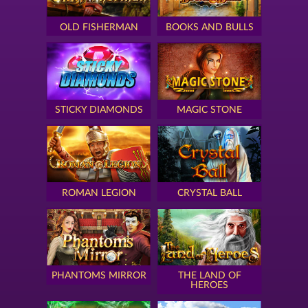
OLD FISHERMAN
BOOKS AND BULLS
STICKY DIAMONDS
MAGIC STONE
ROMAN LEGION
CRYSTAL BALL
PHANTOMS MIRROR
THE LAND OF
HEROES