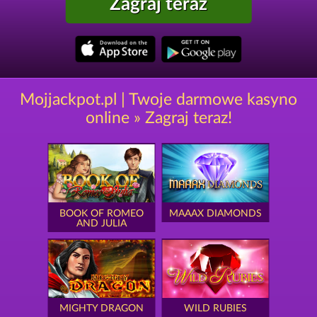
Zagraj teraz
Mojjackpot.pl | Twoje darmowe kasyno
online » Zagraj teraz!
BOOK OF ROMEO
MAAAX DIAMONDS
AND JULIA
MIGHTY DRAGON
WILD RUBIES