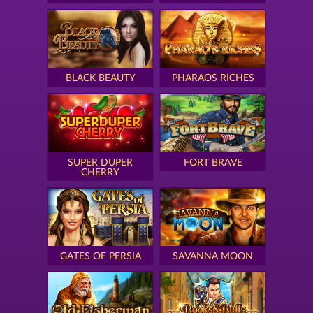
BLACK BEAUTY
PHARAOS RICHES
SUPER DUPER
FORT BRAVE
CHERRY
GATES OF PERSIA
SAVANNA MOON