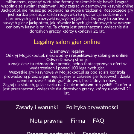
milionerem, zgarnąć wirtualne żetony, znakomicie się bawić i zagrać
wspólnie ze swoimi znajomymi. Aby zagrać w darmowym kasynie online
Jackpot.pl, nie musisz go pobierać na swoje urządzenie. Rozpoczęcie gry
jest bardzo proste, a każda rozgrywka to gwarancja codziennych
darmowych gier i rozrywki najwyższej jakości. Dotyczy to zarówno
naszych gier z jackpotem, jak również innych gier slotowych w naszym
cenionym kasynie online. Ta oferta jest przeznaczona wyłącznie dla
dorosłych graczy, którzy ukończyli 21 lat.
Legalny salon gier online
Darmowy i legalny
Odkryj Mojjackpot.pl, niezawodny i
respektowany salon gier online
.
Odwiedź naszą stronę,
a znajdziesz tu różnorodne premie, pełno fantastycznych ofert w
wydarzeniach i ponad 100 legalnych gier.
Wszystkie gry kasynowe w Mojjackpot.pl są pod ścisłą kontrolą
prowadzoną przez organ regulacyjny w zakresie gier losowych, dzięki
czemu możesz śmiało grać do woli, bez żadnych obaw.
Zagraj na slotach, gdzie czeka na Ciebie
mnóstwo
rozrywki!!! Ta oferta
jest przeznaczona wyłącznie dla dorosłych graczy, którzy ukończyli 21
lat.
Zasady i warunki
Polityka prywatności
Nota prawna
Firma
FAQ