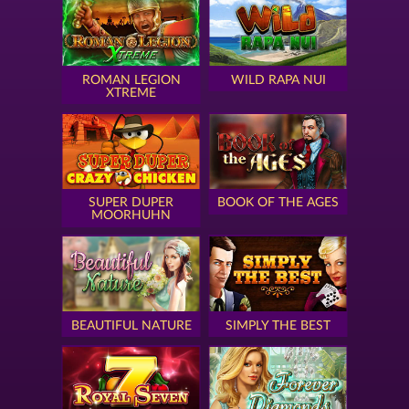
ROMAN LEGION
WILD RAPA NUI
XTREME
SUPER DUPER
BOOK OF THE AGES
MOORHUHN
BEAUTIFUL NATURE
SIMPLY THE BEST