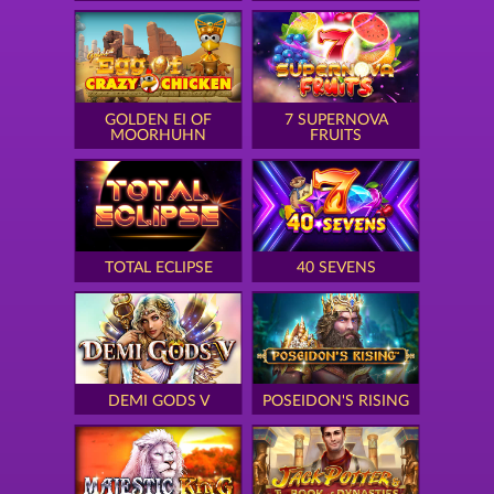
GOLDEN EI OF
7 SUPERNOVA
MOORHUHN
FRUITS
TOTAL ECLIPSE
40 SEVENS
DEMI GODS V
POSEIDON'S RISING