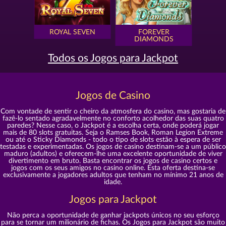
ROYAL SEVEN
FOREVER
DIAMONDS
Todos os Jogos para Jackpot
Jogos de Casino
Com vontade de sentir o cheiro da atmosfera do casino, mas gostaria de
fazê-lo sentado agradavelmente no conforto acolhedor das suas quatro
paredes? Nesse caso, o Jackpot é a escolha certa, onde poderá jogar
mais de 80 slots gratuitas. Seja o Ramses Book, Roman Legion Extreme
ou até o Sticky Diamonds - todo o tipo de slots estão à espera de ser
testadas e experimentadas. Os jogos de casino destinam-se a um público
maduro (adultos) e oferecem-lhe uma excelente oportunidade de viver
divertimento em bruto. Basta encontrar os jogos de casino certos e
jogos com os seus amigos no casino online. Esta oferta destina-se
exclusivamente a jogadores adultos que tenham no mínimo 21 anos de
idade.
Jogos para Jackpot
Não perca a oportunidade de ganhar jackpots únicos no seu esforço
para se tornar um milionário de fichas. Os Jogos para Jackpot são muito