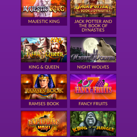
MAJESTIC KING
JACK POTTER AND
THE BOOK OF
DYNASTIES
KING & QUEEN
NIGHT WOLVES
RAMSES BOOK
FANCY FRUITS