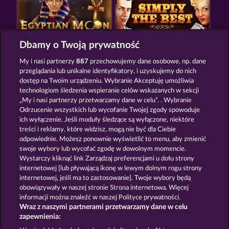
Dbamy o Twoją prywatność
EGYPTIAN MOON
SIMPLY THE BEST
My i nasi partnerzy
887
przechowujemy dane osobowe, np. dane
przeglądania lub unikalne identyfikatory, i uzyskujemy do nich
dostęp na Twoim urządzeniu. Wybranie Akceptuję umożliwia
technologiom śledzenia wspieranie celów wskazanych w sekcji
„My i nasi partnerzy przetwarzamy dane w celu”. . Wybranie
Odrzucenie wszystkich lub wycofanie Twojej zgody spowoduje
ich wyłączenie. Jeśli moduły śledzące są wyłączone, niektóre
PIGGY KINGS
SUPER DUPER MOORHUHN
treści i reklamy, które widzisz, mogą nie być dla Ciebie
odpowiednie. Możesz ponownie wyświetlić to menu, aby zmienić
swoje wybory lub wycofać zgodę w dowolnym momencie.
Wystarczy kliknąć link Zarządzaj preferencjami u dołu strony
Zasady i warunki
Polityka prywatności
internetowej [lub pływającą ikonę w lewym dolnym rogu strony
internetowej, jeśli ma to zastosowanie]. Twoje wybory będą
Nota prawna
Firma
FAQ
obowiązywały w naszej stronie Strona internetowa. Więcej
informacji można znaleźć w naszej Polityce prywatności.
Wraz z naszymi partnerami przetwarzamy dane w celu
Program partnerski
Facebook
zapewnienia: