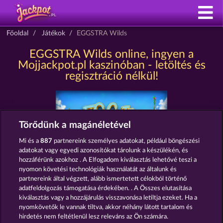
Főoldal
Játékok
EGGSTRA Wilds
EGGSTRA Wilds online, ingyen a
Mojjackpot.pl kaszinóban - letöltés és
regisztráció nélkül!
Törődünk a magánéletével
Mi és a
887
partnereink személyes adatokat, például böngészési
adatokat vagy egyedi azonosítókat tárolunk a készülékén, és
hozzáférünk azokhoz . A Elfogadom kiválasztás lehetővé teszi a
nyomon követési technológiák használatát az általunk és
Részvételi feltételek
partnereink által végzett, alább ismertetett célokból történő
adatfeldolgozás támogatása érdekében. . A Összes elutasítása
Adatkezelési tájékoztató
Impresszum
kiválasztás vagy a hozzájárulás visszavonása letiltja ezeket. Ha a
nyomkövetők le vannak tiltva, akkor néhány látott tartalom és
A cég
GYIK
Partnerprogram
Facebook
hirdetés nem feltétlenül lesz releváns az Ön számára.