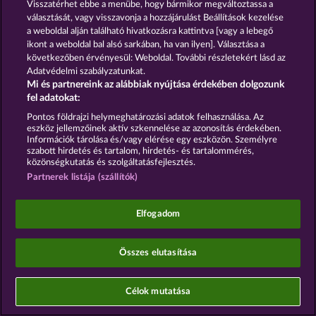
Visszatérhet ebbe a menübe, hogy bármikor megváltoztassa a
választását, vagy visszavonja a hozzájárulást Beállítások kezelése
Visszavonási kérelem benyújtása
a weboldal alján található hivatkozásra kattintva [vagy a lebegő
ikont a weboldal bal alsó sarkában, ha van ilyen]. Választása a
következőben érvényesül: Weboldal. További részletekért lásd az
Adatvédelmi szabályzatunkat.
Mi és partnereink az alábbiak nyújtása érdekében dolgozunk
fel adatokat:
A közösségi kaszinójátékok kizárólag szórakoztatási
célt szolgálnak, és azok egyáltalán nem
Pontos földrajzi helymeghatározási adatok felhasználása. Az
eszköz jellemzőinek aktív szkennelése az azonosítás érdekében.
befolyásolják, hogy a játékos a jövőben valódi
Információk tárolása és/vagy elérése egy eszközön. Személyre
pénzzel mennyire lesz sikeres a szerencsejáték
szabott hirdetés és tartalom, hirdetés- és tartalommérés,
terén.
közönségkutatás és szolgáltatásfejlesztés.
©2026 Whow Games GmbH
Partnerek listája (szállítók)
Elfogadom
Összes elutasítása
Célok mutatása