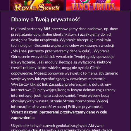
Dbamy o Twoją prywatność
ROYAL SEVEN
FANCY FRUITS
My i nasi partnerzy
885
przechowujemy dane osobowe, np. dane
przeglądania lub unikalne identyfikatory, i uzyskujemy do nich
dostęp na Twoim urządzeniu. Wybranie Akceptuję umożliwia
technologiom śledzenia wspieranie celów wskazanych w sekcji
„My i nasi partnerzy przetwarzamy dane w celu”. . Wybranie
Odrzucenie wszystkich lub wycofanie Twojej zgody spowoduje
ich wyłączenie. Jeśli moduły śledzące są wyłączone, niektóre
BACK TO THE FRUITS
BLAZING STAR
treści i reklamy, które widzisz, mogą nie być dla Ciebie
odpowiednie. Możesz ponownie wyświetlić to menu, aby zmienić
swoje wybory lub wycofać zgodę w dowolnym momencie.
Wystarczy kliknąć link Zarządzaj preferencjami u dołu strony
Zasady i warunki
Polityka prywatności
internetowej [lub pływającą ikonę w lewym dolnym rogu strony
internetowej, jeśli ma to zastosowanie]. Twoje wybory będą
Nota prawna
Firma
FAQ
obowiązywały w naszej stronie Strona internetowa. Więcej
informacji można znaleźć w naszej Polityce prywatności.
Wraz z naszymi partnerami przetwarzamy dane w celu
Program partnerski
Facebook
zapewnienia:
Prześlij wniosek o wypłatę
Użycie dokładnych danych geolokalizacyjnych. Aktywne
skanowanie charakterystyki urządzenia do celów identyfikacji.