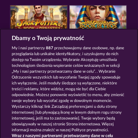
Dbamy o Twoją prywatność
JACK POTTER AND THE BOOK OF DYNASTIES
JACK POTTER AND THE BOOK OF TEOS
My i nasi partnerzy
887
przechowujemy dane osobowe, np. dane
przeglądania lub unikalne identyfikatory, i uzyskujemy do nich
dostęp na Twoim urządzeniu. Wybranie Akceptuję umożliwia
technologiom śledzenia wspieranie celów wskazanych w sekcji
„My i nasi partnerzy przetwarzamy dane w celu”. . Wybranie
Odrzucenie wszystkich lub wycofanie Twojej zgody spowoduje
ich wyłączenie. Jeśli moduły śledzące są wyłączone, niektóre
RAMSES BOOK
CLEOPATRA'S CROWN
treści i reklamy, które widzisz, mogą nie być dla Ciebie
odpowiednie. Możesz ponownie wyświetlić to menu, aby zmienić
swoje wybory lub wycofać zgodę w dowolnym momencie.
Wystarczy kliknąć link Zarządzaj preferencjami u dołu strony
Zasady i warunki
Polityka prywatności
internetowej [lub pływającą ikonę w lewym dolnym rogu strony
internetowej, jeśli ma to zastosowanie]. Twoje wybory będą
Nota prawna
Firma
FAQ
obowiązywały w naszej stronie Strona internetowa. Więcej
informacji można znaleźć w naszej Polityce prywatności.
Wraz z naszymi partnerami przetwarzamy dane w celu
Program partnerski
Facebook