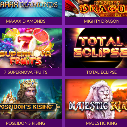
MAAAX DIAMONDS
MIGHTY DRAGON
7 SUPERNOVA FRUITS
TOTAL ECLIPSE
POSEIDON'S RISING
MAJESTIC KING