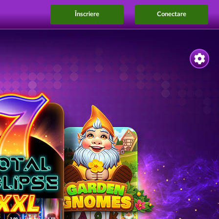
Înscriere
Conectare