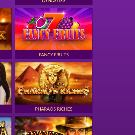
DYNASTIES
FANCY FRUITS
PHARAOS RICHES