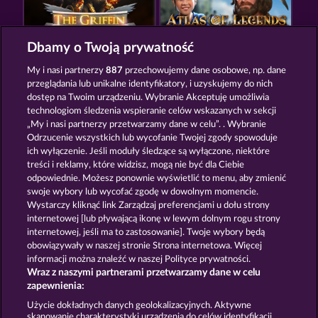
Dbamy o Twoją prywatność
THE GRIFFIN
ATLAS OF LEGENDS
My i nasi partnerzy
887
przechowujemy dane osobowe, np. dane
przeglądania lub unikalne identyfikatory, i uzyskujemy do nich
dostęp na Twoim urządzeniu. Wybranie Akceptuję umożliwia
technologiom śledzenia wspieranie celów wskazanych w sekcji
„My i nasi partnerzy przetwarzamy dane w celu”. . Wybranie
Odrzucenie wszystkich lub wycofanie Twojej zgody spowoduje
ich wyłączenie. Jeśli moduły śledzące są wyłączone, niektóre
MALLORCA WILDS
BLITZ COINS
treści i reklamy, które widzisz, mogą nie być dla Ciebie
odpowiednie. Możesz ponownie wyświetlić to menu, aby zmienić
swoje wybory lub wycofać zgodę w dowolnym momencie.
Wystarczy kliknąć link Zarządzaj preferencjami u dołu strony
Zasady i warunki
Polityka prywatności
internetowej [lub pływającą ikonę w lewym dolnym rogu strony
internetowej, jeśli ma to zastosowanie]. Twoje wybory będą
Nota prawna
Firma
FAQ
obowiązywały w naszej stronie Strona internetowa. Więcej
informacji można znaleźć w naszej Polityce prywatności.
Wraz z naszymi partnerami przetwarzamy dane w celu
Program partnerski
Facebook
zapewnienia:
Prześlij wniosek o wypłatę
Użycie dokładnych danych geolokalizacyjnych. Aktywne
skanowanie charakterystyki urządzenia do celów identyfikacji.