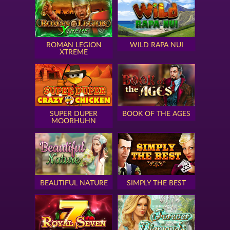
ROMAN LEGION
WILD RAPA NUI
XTREME
SUPER DUPER
BOOK OF THE AGES
MOORHUHN
BEAUTIFUL NATURE
SIMPLY THE BEST