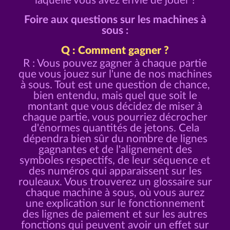
laquelle vous avez envie de jouer !
Foire aux questions sur les machines à
sous :
Q : Comment gagner ?
R : Vous pouvez gagner à chaque partie
que vous jouez sur l'une de nos machines
à sous. Tout est une question de chance,
bien entendu, mais quel que soit le
montant que vous décidez de miser à
chaque partie, vous pourriez décrocher
d'énormes quantités de jetons. Cela
dépendra bien sûr du nombre de lignes
gagnantes et de l'alignement des
symboles respectifs, de leur séquence et
des numéros qui apparaissent sur les
rouleaux. Vous trouverez un glossaire sur
chaque machine à sous, où vous aurez
une explication sur le fonctionnement
des lignes de paiement et sur les autres
fonctions qui peuvent avoir un effet sur