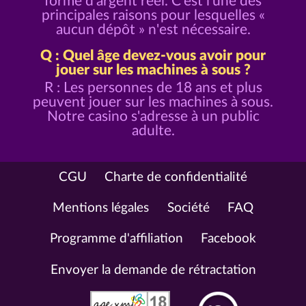
forme d'argent réel. C'est l'une des
principales raisons pour lesquelles «
aucun dépôt » n'est nécessaire.
Q : Quel âge devez-vous avoir pour
jouer sur les machines à sous ?
R : Les personnes de 18 ans et plus
peuvent jouer sur les machines à sous.
Notre casino s'adresse à un public
adulte.
CGU
Charte de confidentialité
Mentions légales
Société
FAQ
Programme d'affiliation
Facebook
Envoyer la demande de rétractation