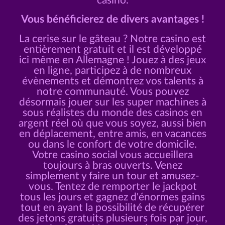
casino.
Vous bénéficierez de divers avantages !
La cerise sur le gâteau ? Notre casino est
entièrement gratuit et il est développé
ici même en Allemagne ! Jouez à des jeux
en ligne, participez à de nombreux
évènements et démontrez vos talents à
notre communauté. Vous pouvez
désormais jouer sur les super machines à
sous réalistes du monde des casinos en
argent réel où que vous soyez, aussi bien
en déplacement, entre amis, en vacances
ou dans le confort de votre domicile.
Votre casino social vous accueillera
toujours à bras ouverts. Venez
simplement y faire un tour et amusez-
vous. Tentez de remporter le jackpot
tous les jours et gagnez d'énormes gains
tout en ayant la possibilité de récupérer
des jetons gratuits plusieurs fois par jour,