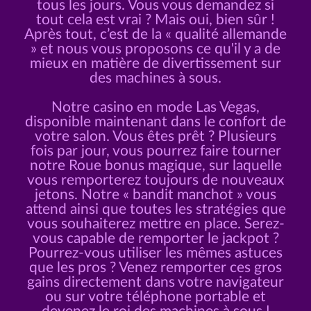
tous les jours. Vous vous demandez si
tout cela est vrai ? Mais oui, bien sûr !
Après tout, c’est de la « qualité allemande
» et nous vous proposons ce qu'il y a de
mieux en matière de divertissement sur
des machines à sous.
Notre casino en mode Las Vegas,
disponible maintenant dans le confort de
votre salon. Vous êtes prêt ? Plusieurs
fois par jour, vous pourrez faire tourner
notre Roue bonus magique, sur laquelle
vous remporterez toujours de nouveaux
jetons. Notre « bandit manchot » vous
attend ainsi que toutes les stratégies que
vous souhaiterez mettre en place. Serez-
vous capable de remporter le jackpot ?
Pourrez-vous utiliser les mêmes astuces
que les pros ? Venez remporter ces gros
gains directement dans votre navigateur
ou sur votre téléphone portable et