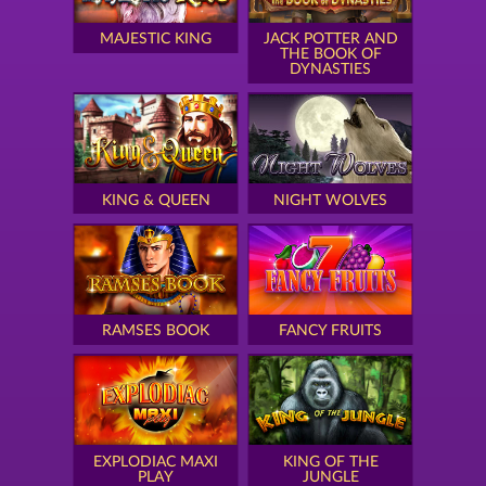
MAJESTIC KING
JACK POTTER AND
THE BOOK OF
DYNASTIES
KING & QUEEN
NIGHT WOLVES
RAMSES BOOK
FANCY FRUITS
EXPLODIAC MAXI
KING OF THE
PLAY
JUNGLE