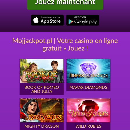
Jouez maintenant
Mojjackpot.pl | Votre casino en ligne
gratuit » Jouez !
BOOK OF ROMEO
MAAAX DIAMONDS
AND JULIA
MIGHTY DRAGON
WILD RUBIES