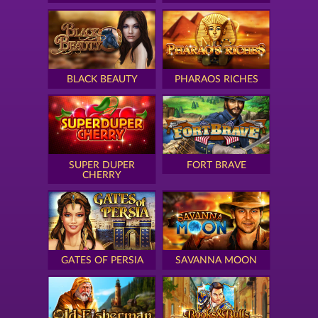
BLACK BEAUTY
PHARAOS RICHES
SUPER DUPER
FORT BRAVE
CHERRY
GATES OF PERSIA
SAVANNA MOON