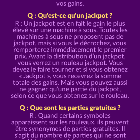
vos gains.
Q : Qu'est-ce qu'un jackpot ?
R : Un jackpot est en fait le gain le plus
élevé sur une machine à sous. Toutes les
machines à sous ne proposent pas de
jackpot, mais si vous le décrochez, vous
remporterez immédiatement le premier
prix. Avant la distribution d’un jackpot,
vous verrez un rouleau jackpot. Vous
devez le faire tourner et si vous obtenez
« Jackpot », vous recevrez la somme
totale des gains. Mais vous pouvez aussi
ne gagner qu'une partie du jackpot,
selon ce que vous obtenez sur le rouleau.
Q : Que sont les parties gratuites ?
R : Quand certains symboles
apparaissent sur les rouleaux, ils peuvent
être synonymes de parties gratuites. Il
s'agit du nombre de parties qui ne sont