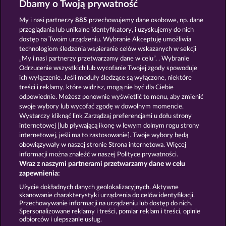
Dbamy o Twoją prywatność
My i nasi partnerzy
885
przechowujemy dane osobowe, np. dane
przeglądania lub unikalne identyfikatory, i uzyskujemy do nich
dostęp na Twoim urządzeniu. Wybranie Akceptuję umożliwia
technologiom śledzenia wspieranie celów wskazanych w sekcji
„My i nasi partnerzy przetwarzamy dane w celu”. . Wybranie
MAAAX DIAMONDS
MIGHTY DRAGON
Odrzucenie wszystkich lub wycofanie Twojej zgody spowoduje
ich wyłączenie. Jeśli moduły śledzące są wyłączone, niektóre
treści i reklamy, które widzisz, mogą nie być dla Ciebie
odpowiednie. Możesz ponownie wyświetlić to menu, aby zmienić
swoje wybory lub wycofać zgodę w dowolnym momencie.
Wystarczy kliknąć link Zarządzaj preferencjami u dołu strony
WILD RUBIES
GOLDEN EI OF MOORHUHN
internetowej [lub pływającą ikonę w lewym dolnym rogu strony
internetowej, jeśli ma to zastosowanie]. Twoje wybory będą
obowiązywały w naszej stronie Strona internetowa. Więcej
informacji można znaleźć w naszej Polityce prywatności.
Wraz z naszymi partnerami przetwarzamy dane w celu
zapewnienia:
Zasady i warunki
Polityka prywatności
Użycie dokładnych danych geolokalizacyjnych. Aktywne
skanowanie charakterystyki urządzenia do celów identyfikacji.
Nota prawna
Firma
FAQ
Przechowywanie informacji na urządzeniu lub dostęp do nich.
Spersonalizowane reklamy i treści, pomiar reklam i treści, opinie
odbiorców i ulepszanie usług.
Program partnerski
Facebook