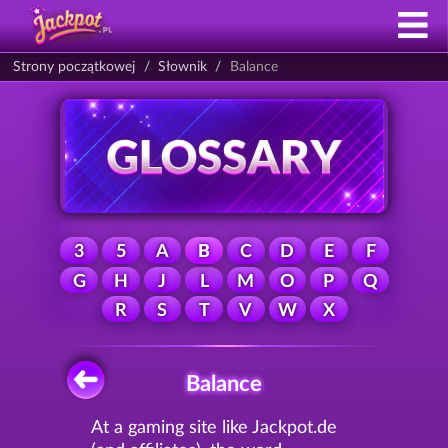
Strony początkowej
Słownik
Balance
3
5
A
B
C
D
E
F
G
H
J
L
M
O
P
Q
R
S
T
V
W
X
Balance
At a gaming site like Jackpot.de