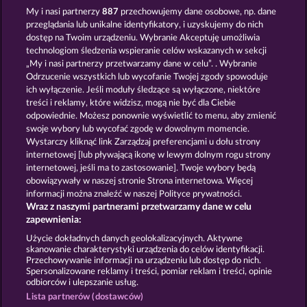
My i nasi partnerzy
887
przechowujemy dane osobowe, np. dane
przeglądania lub unikalne identyfikatory, i uzyskujemy do nich
dostęp na Twoim urządzeniu. Wybranie Akceptuję umożliwia
technologiom śledzenia wspieranie celów wskazanych w sekcji
„My i nasi partnerzy przetwarzamy dane w celu”. . Wybranie
POSEIDON'S RISING
MAJESTIC KING
Odrzucenie wszystkich lub wycofanie Twojej zgody spowoduje
ich wyłączenie. Jeśli moduły śledzące są wyłączone, niektóre
treści i reklamy, które widzisz, mogą nie być dla Ciebie
odpowiednie. Możesz ponownie wyświetlić to menu, aby zmienić
swoje wybory lub wycofać zgodę w dowolnym momencie.
Wystarczy kliknąć link Zarządzaj preferencjami u dołu strony
JACK POTTER AND THE BOOK OF DYNASTIES
KING & QUEEN
internetowej [lub pływającą ikonę w lewym dolnym rogu strony
internetowej, jeśli ma to zastosowanie]. Twoje wybory będą
obowiązywały w naszej stronie Strona internetowa. Więcej
informacji można znaleźć w naszej Polityce prywatności.
Wraz z naszymi partnerami przetwarzamy dane w celu
zapewnienia:
Zasady i warunki
Polityka prywatności
Użycie dokładnych danych geolokalizacyjnych. Aktywne
skanowanie charakterystyki urządzenia do celów identyfikacji.
Nota prawna
Firma
FAQ
Przechowywanie informacji na urządzeniu lub dostęp do nich.
Spersonalizowane reklamy i treści, pomiar reklam i treści, opinie
odbiorców i ulepszanie usług.
Program partnerski
Facebook
Lista partnerów (dostawców)