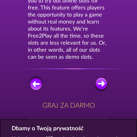
you to try out online slots for
free. This feature offers players
the opportunity to play a game
without real money and learn
about its features. We're
Free2Play all the time, so these
slots are less relevant for us. Or,
in other words, all of our slots
can be seen as demo slots.
GRAJ ZA DARMO
Dbamy o Twoją prywatność