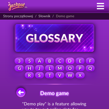
Strony początkowej
Słownik
Demo game
3
5
A
B
C
D
E
F
G
H
J
L
M
O
P
Q
R
S
T
V
W
X
Demo game
"Demo play" is a feature allowing