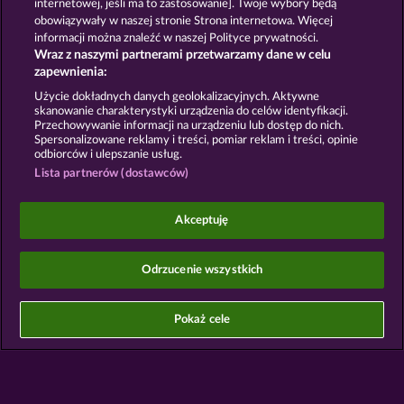
internetowej, jeśli ma to zastosowanie]. Twoje wybory będą
obowiązywały w naszej stronie Strona internetowa. Więcej
informacji można znaleźć w naszej Polityce prywatności.
Wraz z naszymi partnerami przetwarzamy dane w celu
zapewnienia:
Zasady i warunki
Polityka prywatności
Użycie dokładnych danych geolokalizacyjnych. Aktywne
skanowanie charakterystyki urządzenia do celów identyfikacji.
Nota prawna
Firma
FAQ
Przechowywanie informacji na urządzeniu lub dostęp do nich.
Spersonalizowane reklamy i treści, pomiar reklam i treści, opinie
odbiorców i ulepszanie usług.
Program partnerski
Facebook
Lista partnerów (dostawców)
Prześlij wniosek o wypłatę
Akceptuję
Odrzucenie wszystkich
Gry społecznościowe mają przeznaczenie czysto
rozrywkowe i nie mają absolutnie żadnego wpływu
Pokaż cele
na przyszłe powodzenie w grze o prawdziwe
pieniądze.
©2026 Whow Games GmbH