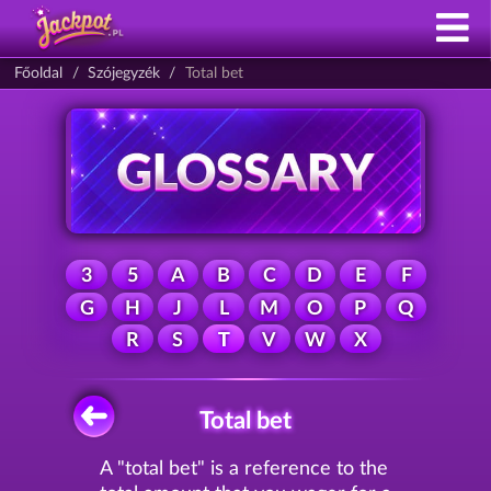
Főoldal
Szójegyzék
Total bet
3
5
A
B
C
D
E
F
G
H
J
L
M
O
P
Q
R
S
T
V
W
X
Total bet
A "total bet" is a reference to the