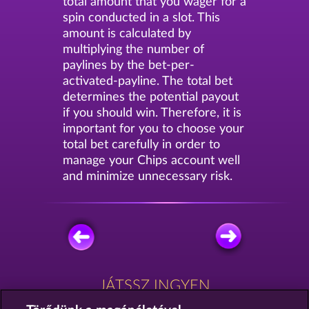
total amount that you wager for a
spin conducted in a slot. This
amount is calculated by
multiplying the number of
paylines by the bet-per-
activated-payline. The total bet
determines the potential payout
if you should win. Therefore, it is
important for you to choose your
total bet carefully in order to
manage your Chips account well
and minimize unnecessary risk.
JÁTSSZ INGYEN