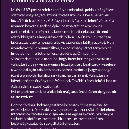
Törődünk a magánéletével
Mi és a
887
partnereink személyes adatokat, például böngészési
adatokat vagy egyedi azonosítókat tárolunk a készülékén, és
hozzáférünk azokhoz . A Elfogadom kiválasztás lehetővé teszi a
nyomon követési technológiák használatát az általunk és
MAAAX DIAMONDS
MIGHTY DRAGON
partnereink által végzett, alább ismertetett célokból történő
adatfeldolgozás támogatása érdekében. . A Összes elutasítása
kiválasztás vagy a hozzájárulás visszavonása letiltja ezeket. Ha a
nyomkövetők le vannak tiltva, akkor néhány látott tartalom és
hirdetés nem feltétlenül lesz releváns az Ön számára.
Visszatérhet ebbe a menübe, hogy bármikor megváltoztassa a
WILD RUBIES
GOLDEN EI OF MOORHUHN
választását, vagy visszavonja a hozzájárulást Beállítások kezelése
a weboldal alján található hivatkozásra kattintva [vagy a lebegő
ikont a weboldal bal alsó sarkában, ha van ilyen]. Választása a
következőben érvényesül: Weboldal. További részletekért lásd az
Adatvédelmi szabályzatunkat.
Mi és partnereink az alábbiak nyújtása érdekében dolgozunk
Részvételi feltételek
fel adatokat:
Pontos földrajzi helymeghatározási adatok felhasználása. Az
Adatkezelési tájékoztató
Impresszum
eszköz jellemzőinek aktív szkennelése az azonosítás érdekében.
Információk tárolása és/vagy elérése egy eszközön. Személyre
szabott hirdetés és tartalom, hirdetés- és tartalommérés,
A cég
GYIK
Partnerprogram
Facebook
közönségkutatás és szolgáltatásfejlesztés.