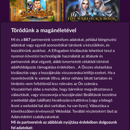
BOOKS AND BULLS
THE WARLOCKS BOOK
Törődünk a magánéletével
Mi és a
887
partnereink személyes adatokat, például böngészési
adatokat vagy egyedi azonosítókat tárolunk a készülékén, és
hozzáférünk azokhoz . A Elfogadom kiválasztás lehetővé teszi a
nyomon követési technológiák használatát az általunk és
partnereink által végzett, alább ismertetett célokból történő
adatfeldolgozás támogatása érdekében. . A Összes elutasítása
BOOK OF ROMEO AND JULIA
MAGIC BOOK
kiválasztás vagy a hozzájárulás visszavonása letiltja ezeket. Ha a
nyomkövetők le vannak tiltva, akkor néhány látott tartalom és
hirdetés nem feltétlenül lesz releváns az Ön számára.
Visszatérhet ebbe a menübe, hogy bármikor megváltoztassa a
Részvételi feltételek
választását, vagy visszavonja a hozzájárulást Beállítások kezelése
a weboldal alján található hivatkozásra kattintva [vagy a lebegő
Adatkezelési tájékoztató
Impresszum
ikont a weboldal bal alsó sarkában, ha van ilyen]. Választása a
következőben érvényesül: Weboldal. További részletekért lásd az
Adatvédelmi szabályzatunkat.
A cég
GYIK
Partnerprogram
Facebook
Mi és partnereink az alábbiak nyújtása érdekében dolgozunk
fel adatokat: