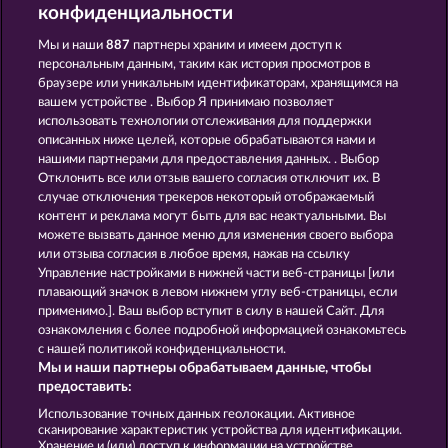
конфиденциальности
Мы и наши
887
партнеры храним и имеем доступ к
персональным данным, таким как история просмотров в
ATLAS OF LEGENDS
BALTHAZAR
браузере или уникальным идентификаторам, хранящимся на
вашем устройстве . Выбор Я принимаю позволяет
использовать технологии отслеживания для поддержки
описанных ниже целей, которые обрабатываются нами и
нашими партнерами для предоставления данных. . Выбор
Отклонить все или отзыв вашего согласия отключит их. В
случае отключения трекеров некоторый отображаемый
контент и реклама могут быть для вас неактуальными. Вы
MAGIC BOOK
BOOK OF ROMEO AND JULIA
можете вызвать данное меню для изменения своего выбора
или отзыва согласия в любое время, нажав на ссылку
Управление настройками в нижней части веб-страницы [или
плавающий значок в левом нижнем углу веб-страницы, если
Правила
КОНФИДЕНЦИАЛЬНОСТЬ
применимо.]. Ваш выбор вступит в силу в нашей Сайт. Для
ознакомления с более подробной информацией ознакомьтесь
О компании
Компания
ЧаВо
с нашей политикой конфиденциальности.
Мы и наши партнеры обрабатываем данные, чтобы
Партнерская программа
Facebook
предоставить:
Использование точных данных геолокации. Активное
Отправить Запрос об Отказе
сканирование характеристик устройства для идентификации.
Хранение и (или) доступ к информации на устройстве.