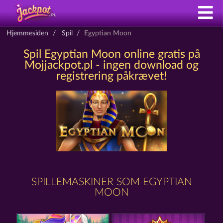
Hjemmesiden
Spil
Egyptian Moon
Spil Egyptian Moon online gratis på
Mojjackpot.pl - ingen download og
registrering påkrævet!
SPILLEMASKINER SOM EGYPTIAN
MOON