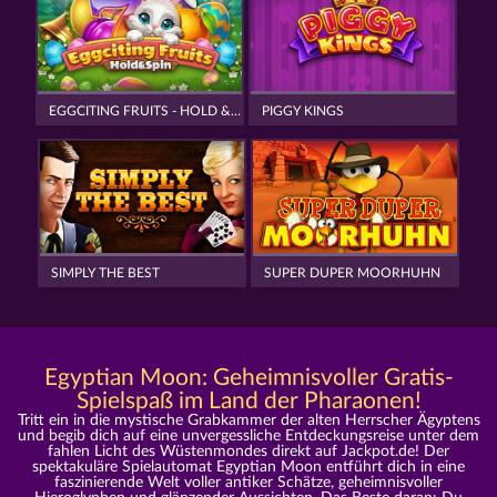
EGGCITING FRUITS - HOLD & SPIN
PIGGY KINGS
SIMPLY THE BEST
SUPER DUPER MOORHUHN
Egyptian Moon: Geheimnisvoller Gratis-
Spielspaß im Land der Pharaonen!
Tritt ein in die mystische Grabkammer der alten Herrscher Ägyptens
und begib dich auf eine unvergessliche Entdeckungsreise unter dem
fahlen Licht des Wüstenmondes direkt auf Jackpot.de! Der
spektakuläre Spielautomat Egyptian Moon entführt dich in eine
faszinierende Welt voller antiker Schätze, geheimnisvoller