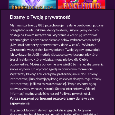
Dbamy o Twoją prywatność
MAAAX DIAMONDS
FANCY FRUITS
My i nasi partnerzy
885
przechowujemy dane osobowe, np. dane
przeglądania lub unikalne identyfikatory, i uzyskujemy do nich
dostęp na Twoim urządzeniu. Wybranie Akceptuję umożliwia
technologiom śledzenia wspieranie celów wskazanych w sekcji
„My i nasi partnerzy przetwarzamy dane w celu”. . Wybranie
Odrzucenie wszystkich lub wycofanie Twojej zgody spowoduje
ich wyłączenie. Jeśli moduły śledzące są wyłączone, niektóre
ROYAL SEVEN
7 SUPERNOVA FRUITS NEW LIMITS
treści i reklamy, które widzisz, mogą nie być dla Ciebie
odpowiednie. Możesz ponownie wyświetlić to menu, aby zmienić
swoje wybory lub wycofać zgodę w dowolnym momencie.
Wystarczy kliknąć link Zarządzaj preferencjami u dołu strony
Zasady i warunki
Polityka prywatności
internetowej [lub pływającą ikonę w lewym dolnym rogu strony
internetowej, jeśli ma to zastosowanie]. Twoje wybory będą
Nota prawna
Firma
FAQ
obowiązywały w naszej stronie Strona internetowa. Więcej
informacji można znaleźć w naszej Polityce prywatności.
Wraz z naszymi partnerami przetwarzamy dane w celu
Program partnerski
Facebook
zapewnienia:
Prześlij wniosek o wypłatę
Użycie dokładnych danych geolokalizacyjnych. Aktywne
skanowanie charakterystyki urządzenia do celów identyfikacji.