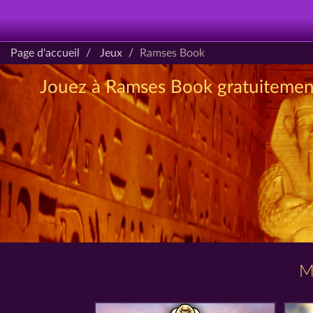
Page d'accueil
Jeux
Ramses Book
Jouez à Ramses Book gratuitement 
M