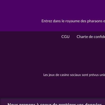
Entrez dans le royaume des pharaons 
CGU
Charte de confide
Les jeux de casino sociaux sont prévus uni