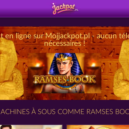
en ligne sur Mojjackpot.pl - aucun té
nécessaires !
ACHINES À SOUS COMME RAMSES BO