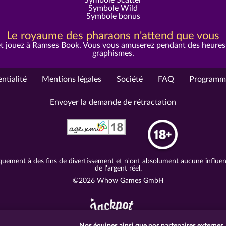
Symbole Scatter
Symbole Wild
Symbole bonus
Le royaume des pharaons n'attend que vous
et jouez à Ramses Book. Vous vous amuserez pendant des heures 
graphismes.
ntialité
Mentions légales
Société
FAQ
Programme 
Envoyer la demande de rétractation
quement à des fins de divertissement et n'ont absolument aucune influence
de l'argent réel.
©2026 Whow Games GmbH