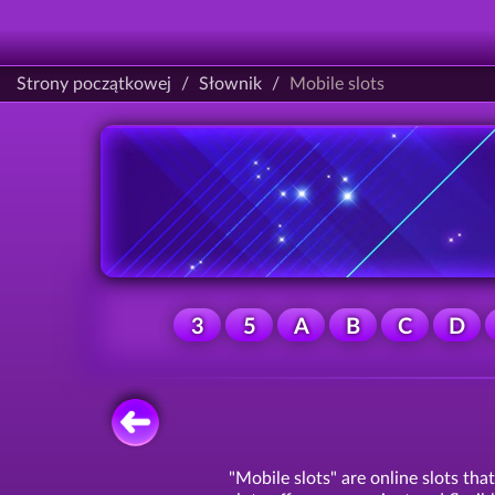
Strony początkowej
Słownik
Mobile slots
3
5
A
B
C
D
"Mobile slots" are online slots th