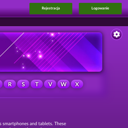
Rejestracja
Logowanie
R
S
T
V
W
X
as smartphones and tablets. These