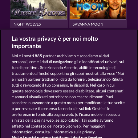
NIGHT WOLVES
SAVANNA MOON
La vostra privacy è per noi molto
importante
Noi e i nostri
885
partner archiviamo e accediamo ai dati
personali, come i dati di navigazione gli o identificatori univoci, sul
tuo dispositivo . Selezionando Accetto, abiliti le tecnologie di
KING OF THE JUNGLE
MAJESTIC KING
tracciamento affinché supportino gli scopi mostrati alla voce "Noi
e i nostri partner trattiamo i dati da fornire". Selezionando Rifiuta
tutti o revocando il tuo consenso, le disabiliti. Nel caso in cui
Termini e condizioni
queste tecnologie dovessero essere disabilitate, alcuni contenuti
e annunci visualizzati potrebbero non essere rilevanti. Puoi
accedere nuovamente a questo menu per modificare le tue scelte
Informativa sulla privacy
Note legali
o per revocare il consenso facendo clic sul link Gestisci le
preferenze in fondo alla pagina web. [o l'icona mobile in basso a
Società
FAQ
Programma di affiliazione
sinistra della pagina web, se applicabile]. Tali scelte avranno
effetto nel contesto del nostro Sito web. Per maggiori
Facebook
informazioni, consulta l'Informativa sulla privacy.