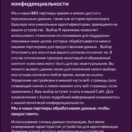
конфиденциальности
Мы и наши
885
партнеры храним и имеем доступ к
персональным данным, таким как история просмотров в
SAVANNA MOON
CUTIE CAT
браузере или уникальным идентификаторам, хранящимся на
вашем устройстве . Выбор Я принимаю позволяет
использовать технологии отслеживания для поддержки
описанных ниже целей, которые обрабатываются нами и
нашими партнерами для предоставления данных. . Выбор
Отклонить все или отзыв вашего согласия отключит их. В
случае отключения трекеров некоторый отображаемый
контент и реклама могут быть для вас неактуальными. Вы
ATLANTIC WILDS
GOLDEN EI OF MOORHUHN
можете вызвать данное меню для изменения своего выбора
или отзыва согласия в любое время, нажав на ссылку
Управление настройками в нижней части веб-страницы [или
плавающий значок в левом нижнем углу веб-страницы, если
Правила
КОНФИДЕНЦИАЛЬНОСТЬ
применимо.]. Ваш выбор вступит в силу в нашей Сайт. Для
ознакомления с более подробной информацией ознакомьтесь
О компании
Компания
ЧаВо
с нашей политикой конфиденциальности.
Мы и наши партнеры обрабатываем данные, чтобы
Партнерская программа
Facebook
предоставить:
Использование точных данных геолокации. Активное
Отправить Запрос об Отказе
сканирование характеристик устройства для идентификации.
Хранение и (или) доступ к информации на устройстве.